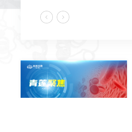
2025-06-05
抽管血就能知道病灶位置？Cell重磅血浆蛋白
“定位术”×青莲特色分析，提升疾病标志物特异
性