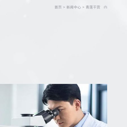
首页
>
新闻中心
>
青莲干货
Nat
陈林团
2026-04-1
久坐办公导
明：长时间