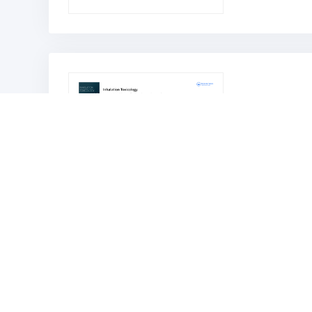
转录组：大
文件大小： 6.09 M
阅览