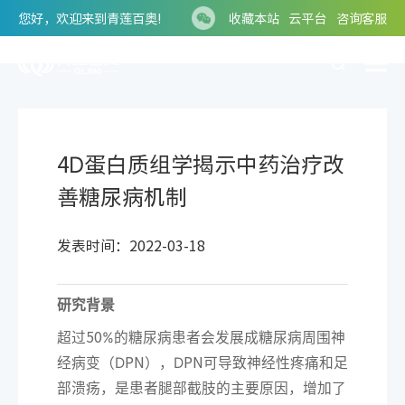
您好，欢迎来到青莲百奥!
收藏本站
云平台
咨询客服
4D蛋白质组学揭示中药治疗改
善糖尿病机制
发表时间：2022-03-18
研究
背景
50%
超过
的
糖
尿病
患者
会
发
展
成
糖
尿病
周围神
DPN
DPN
经
病
变
（
），
可导致神经性疼痛和足
部溃疡
，是
患者腿部截肢
的
主要原因
，
增加了