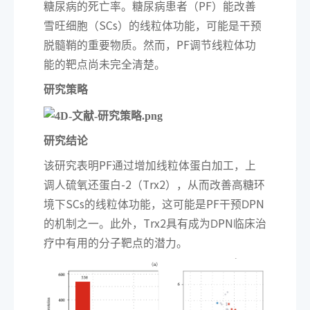
PF
糖
尿病的
死亡率
。
糖
尿病
患者
（
）能
改善
SCs
雪旺
细胞（
）的
线粒
体
功
能，
可
能是
干预
PF
脱髓鞘
的
重要
物质。
然而
，
调
节
线粒
体
功
能的
靶点尚未完
全清
楚
。
研究
策略
研究
结论
PF
该
研究
表明
通过增加线粒
体蛋白
加工
，
上
-2
Trx2
调人硫氧还
蛋白
（
），
从而
改善
高
糖
环
SCs
PF
DPN
境
下
的
线粒
体
功
能
，
这可
能是
干预
Trx2
DPN
的机制
之一
。
此外
，
具
有成
为
临床
治
疗中
有用的分子
靶点
的
潜力
。