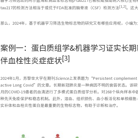
器学习筛选出的阿尔兹海默病血浆标志物p-tau217已被权威指南纳入核心生
[1,2]
tau217的检测方法相当于或优于FDA批准的脑脊液（CSF）检测方法
。这
那么，2024年，基于机器学习筛选生物标志物的研究又有哪些应用呢，小编为
案例一：蛋白质组学&机器学习证实长期
[3]
伴血栓性炎症症状
2024年1月，苏黎世大学在期刊
Science
上发表题为“Persistent complement dysr
active Long Covid”的文章。长期新冠肺炎是一种病因不明的衰弱状态
月的COVID-19患者的血清进行了多模式蛋白质组学分析。对268个纵向样本
种先天免疫保护和稳态机制。此外，溶血、组织损伤、血小板活化和单核细胞
实补体和血栓炎性蛋白是最重要的生物标志物，有助于诊断和治疗。