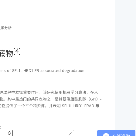
组学分析
[4]
底物
of SEL1L-HRD1 ER-associated degradation
AD）在许多生理过程中发挥重要作用。该研究使用机器学习算法，在人
潜在底物。其中最热门的共同底物之一是糖基磷脂酰肌醇（GPI）-
供了一个平台和资源，并表明 SEL1L-HRD1-ERAD 与