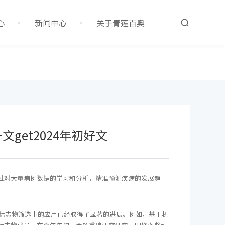
收藏本站
云平台
咨询客服
心
新闻中心
关于青莲百奥
get2024年初好文
过对大量病例数据的学习和分析，精准预测疾病的发展趋
物标志物筛选中的应用已经取得了显著的进展。例如，基于机