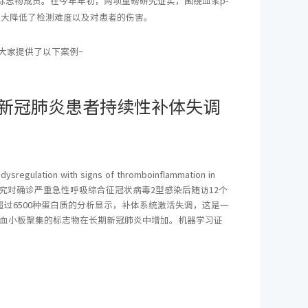
物标志物成员。在今年年初，两项重磅研究证实，围绕血浆p-
大大降低了检测难度以及对患者的伤害。
大家提供了以下案例~
新冠肺炎患者持续性补体失调
egulation with signs of thromboinflammation in
。该研究对确诊严重急性呼吸综合征冠状病毒2型感染后随访12个
中超过6500种蛋白质的分析显示，补体系统激活失调，这是一
-血小板聚集的标志物在长期新冠肺炎中增加。机器学习证