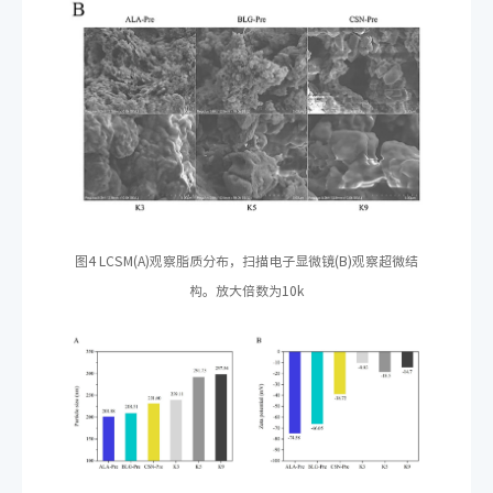
图4 LCSM(A)观察脂质分布，扫描电子显微镜(B)观察超微结
构。放大倍数为10k